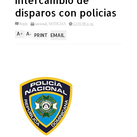
intercambio de
disparos con policias
Reply
nacional
,
NOTICIAS
12:01:00 p. m.
A
A
+
-
PRINT
EMAIL