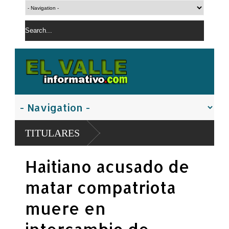
Policía
TITULARES
San Ju
El PRM 
Haitiano acusado de
Carolin
matar compatriota
muere en