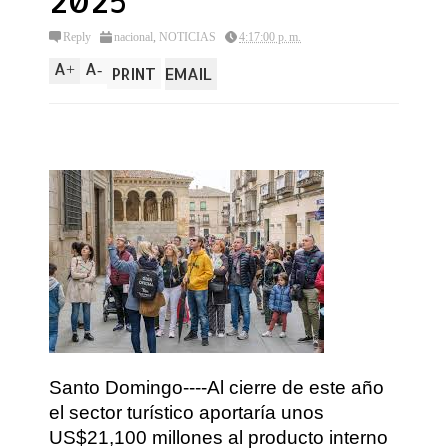
2025
Reply
nacional
,
NOTICIAS
4:17:00 p. m.
A
A
+
-
PRINT
EMAIL
Santo Domingo----Al cierre de este año
el sector turístico aportaría unos
US$21,100 millones al producto interno