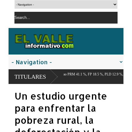
conómico del Cibao PRM 41.1 %, FP 18.5 %, PLD 12.9 %,
TITULARES
Un estudio urgente
para enfrentar la
pobreza rural, la