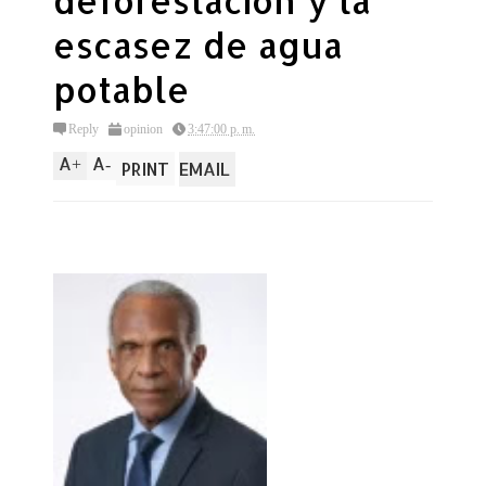
deforestación y la
escasez de agua
potable
Reply
opinion
3:47:00 p. m.
A
A
+
-
PRINT
EMAIL