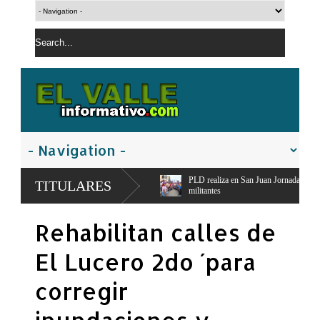
e Guayacanal,
PLD realiza en San Juan Jornada de Esfuerzo Concentrado,moviliza d
TITULARES
militantes
Rehabilitan calles de
El Lucero 2do ´para
corregir