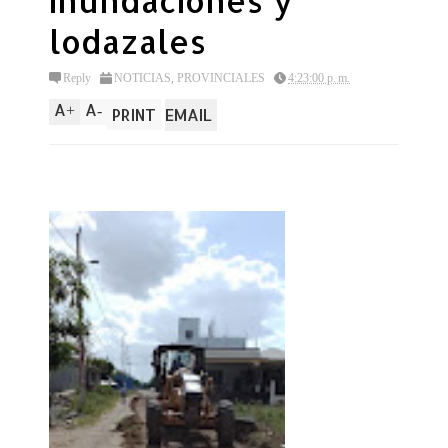
inundaciones y
lodazales
Reply
NOTICIAS
,
PROVINCIALES
4:23:00 p. m.
A
A
+
-
PRINT
EMAIL