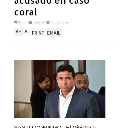
acusado en caso
coral
Reply
nacional
11:51:00 a. m.
A
A
+
-
PRINT
EMAIL
SANTO DOMINGO.- El Ministerio