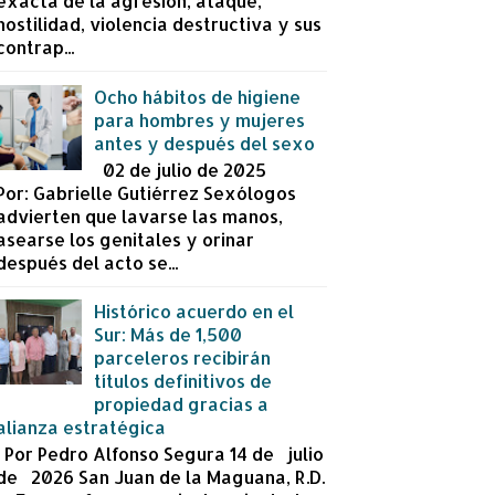
exacta de la agresión, ataque,
hostilidad, violencia destructiva y sus
contrap...
Ocho hábitos de higiene
para hombres y mujeres
antes y después del sexo
02 de julio de 2025
Por: Gabrielle Gutiérrez Sexólogos
advierten que lavarse las manos,
asearse los genitales y orinar
después del acto se...
Histórico acuerdo en el
Sur: Más de 1,500
parceleros recibirán
títulos definitivos de
propiedad gracias a
alianza estratégica
Por Pedro Alfonso Segura 14 de julio
de 2026 San Juan de la Maguana, R.D.