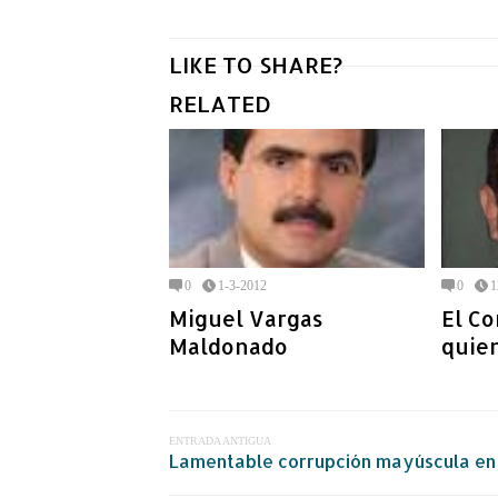
LIKE TO SHARE?
RELATED
0
1-3-2012
0
1
Miguel Vargas
El Co
Maldonado
quien
ENTRADA ANTIGUA
Lamentable corrupción mayúscula en