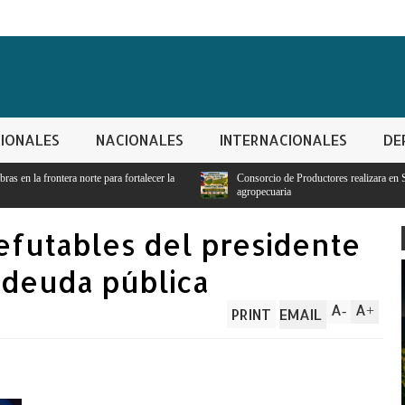
IONALES
NACIONALES
INTERNACIONALES
DE
lecer la
Consorcio de Productores realizara en San Juan de la Maguana encuentro
agropecuaria
efutables del presidente
 deuda pública
A
A
-
+
PRINT
EMAIL