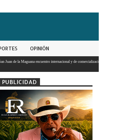
PORTES
OPINIÓN
 internacional y de comercializacion
Abinader asumirá presidencia PRM para 
2026-2028
PUBLICIDAD