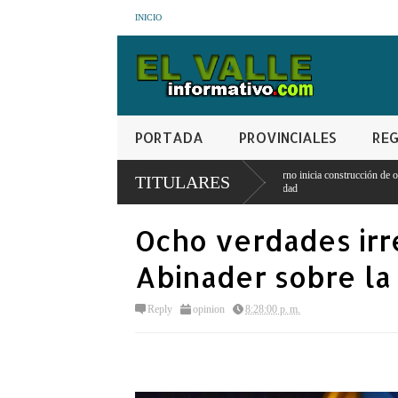
INICIO
PORTADA
PROVINCIALES
REG
o Castillo Pérez
Gobierno inicia construcción de obras en la frontera norte para forta
TITULARES
seguridad
Ocho verdades irr
Abinader sobre la
Reply
opinion
8:28:00 p. m.