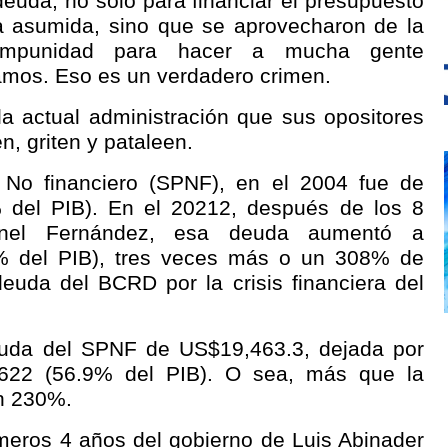
deuda, no solo para financiar el presupuesto
da asumida, sino que se aprovecharon de la
 impunidad para hacer a mucha gente
tamos. Eso es un verdadero crimen.
a actual administración que sus opositores
n, griten y pataleen.
 No financiero (SPNF), en el 2004 fue de
 del PIB). En el 20212, después de los 8
nel Fernández, esa deuda aumentó a
% del PIB), tres veces más o un 308% de
euda del BCRD por la crisis financiera del
uda del SPNF de US$19,463.3, dejada por
622 (56.9% del PIB). O sea, más que la
un 230%.
meros 4 años del gobierno de Luis Abinader