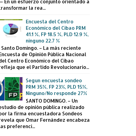
— En un esfuerzo conjunto orientado a
transformar la rea...
Encuesta del Centro
Económico del Cibao PRM
41.1 %, FP 18.5 %, PLD 12.9 %,
ninguno 22.7 %
Santo Domingo. – La más reciente
Encuesta de Opinión Pública Nacional
del Centro Económico del Cibao
refleja que el Partido Revolucionario...
Segun encuesta sondeo
PRM 35%, FP 23%, PLD 15%,
Ninguno/No responde 27%
SANTO DOMINGO. – Un
estudio de opinión pública realizado
por la firma encuestadora Sondeos
revela que Omar Fernández encabeza
las preferenci...