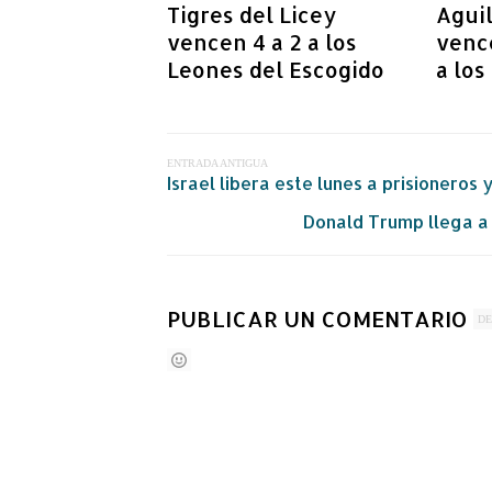
Tigres del Licey
Aguil
vencen 4 a 2 a los
vence
Leones del Escogido
a los
ENTRADA ANTIGUA
Israel libera este lunes a prisioneros
Donald Trump llega a 
PUBLICAR UN COMENTARIO
DE