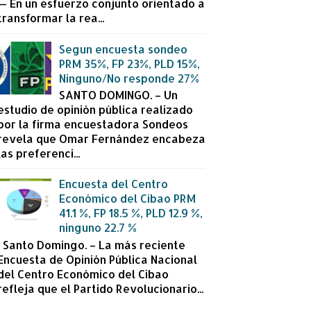
— En un esfuerzo conjunto orientado a
transformar la rea...
Segun encuesta sondeo
PRM 35%, FP 23%, PLD 15%,
Ninguno/No responde 27%
SANTO DOMINGO. – Un
estudio de opinión pública realizado
por la firma encuestadora Sondeos
revela que Omar Fernández encabeza
las preferenci...
Encuesta del Centro
Económico del Cibao PRM
41.1 %, FP 18.5 %, PLD 12.9 %,
ninguno 22.7 %
Santo Domingo. – La más reciente
Encuesta de Opinión Pública Nacional
del Centro Económico del Cibao
refleja que el Partido Revolucionario...