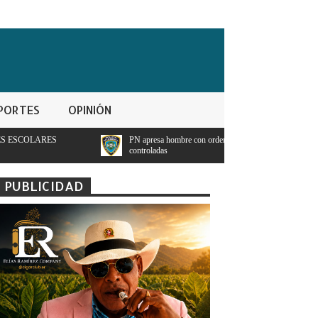
PORTES
OPINIÓN
PN apresa hombre con orden de detencion por ppresunto trafico de sustancias
controladas
PUBLICIDAD