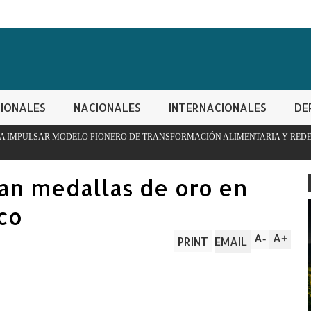
IONALES
NACIONALES
INTERNACIONALES
DE
IONERO DE TRANSFORMACIÓN ALIMENTARIA Y REDES ESCOLARES
nan medallas de oro en
co
A
A
-
+
PRINT
EMAIL