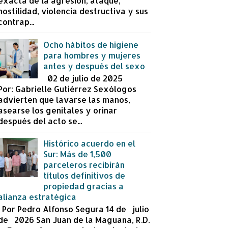
exacta de la agresión, ataque,
hostilidad, violencia destructiva y sus
contrap...
Ocho hábitos de higiene
para hombres y mujeres
antes y después del sexo
02 de julio de 2025
Por: Gabrielle Gutiérrez Sexólogos
advierten que lavarse las manos,
asearse los genitales y orinar
después del acto se...
Histórico acuerdo en el
Sur: Más de 1,500
parceleros recibirán
títulos definitivos de
propiedad gracias a
alianza estratégica
Por Pedro Alfonso Segura 14 de julio
de 2026 San Juan de la Maguana, R.D.