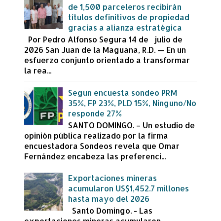
de 1,500 parceleros recibirán
títulos definitivos de propiedad
gracias a alianza estratégica
Por Pedro Alfonso Segura 14 de julio de
2026 San Juan de la Maguana, R.D. — En un
esfuerzo conjunto orientado a transformar
la rea...
Segun encuesta sondeo PRM
35%, FP 23%, PLD 15%, Ninguno/No
responde 27%
SANTO DOMINGO. – Un estudio de
opinión pública realizado por la firma
encuestadora Sondeos revela que Omar
Fernández encabeza las preferenci...
Exportaciones mineras
acumularon US$1,452.7 millones
hasta mayo del 2026
Santo Domingo. - Las
exportaciones mineras acumularon