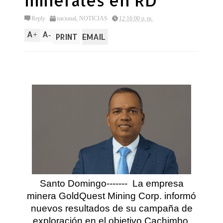
minerales en RD
Reply
nacional
,
NOTICIAS
12:16:00 p. m.
A
A
+
-
PRINT
EMAIL
Santo Domingo-------
La empresa
minera GoldQuest Mining Corp. informó
nuevos resultados de su campaña de
exploración en el objetivo Cachimbo,