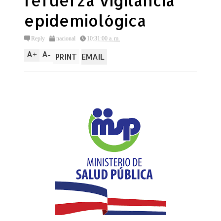
refuerza vigilancia
epidemiológica
Reply
nacional
10:31:00 a. m.
A
A
+
-
PRINT
EMAIL