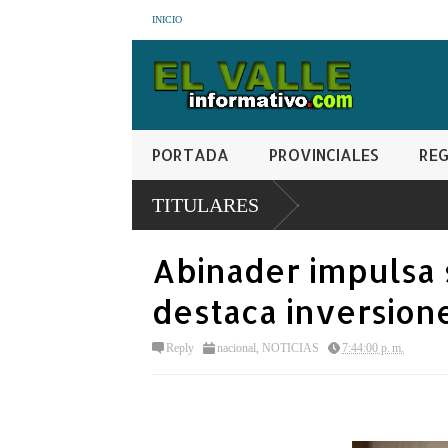
INICIO
PORTADA
PROVINCIALES
REG
TITULARES
Abinader impulsa
destaca inversione
Reply
nacional
,
NOTICIAS
7:44:00 p. m.