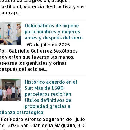
exacta de la agresión, ataque,
hostilidad, violencia destructiva y sus
contrap...
Ocho hábitos de higiene
para hombres y mujeres
antes y después del sexo
02 de julio de 2025
Por: Gabrielle Gutiérrez Sexólogos
advierten que lavarse las manos,
asearse los genitales y orinar
después del acto se...
Histórico acuerdo en el
Sur: Más de 1,500
parceleros recibirán
títulos definitivos de
propiedad gracias a
alianza estratégica
Por Pedro Alfonso Segura 14 de julio
de 2026 San Juan de la Maguana, R.D.