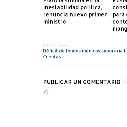
Francia sumida en la
Rusi
inestabilidad politica,
cons
renuncia nuevo primer
para 
ministro
cont
mang
ENTRADA ANTIGUA
Déficit de fondos médicos superaría l
Cuentas
PUBLICAR UN COMENTARIO
DE