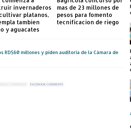
a comienza a
Bagricola concurso por
truir invernaderos
mas de 23 millones de
cultivar platanos,
pesos para fomento
empla tambien
tecnificacion de riego
o y aguacates
os RD$60 millones y piden auditoría de la Cámara de
FAULT COMMENTS
FACEBOOK COMMENTS