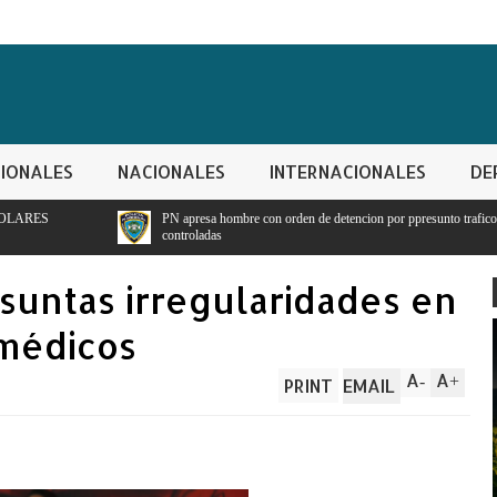
IONALES
NACIONALES
INTERNACIONALES
DE
PN apresa hombre con orden de detencion por ppresunto trafico de sustancias
P
controladas
t
untas irregularidades en
 médicos
A
A
-
+
PRINT
EMAIL