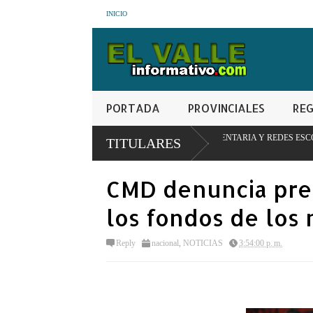
INICIO
PORTADA
PROVINCIALES
REG
 DE TRANSFORMACIÓN ALIMENTARIA Y REDES ESCOLARES
TITULARES
CMD denuncia pres
los fondos de los
Reply
nacional
,
NOTICIAS
3:54:00 p. m.