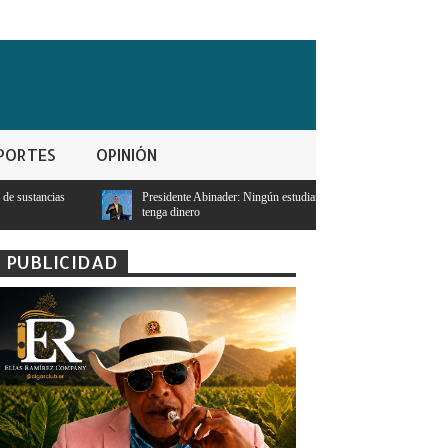
PORTES
OPINIÓN
residente Abinader: Ningún estudiante con notas mayores a 95 se quedará sin estudiar porque 
enga dinero
PUBLICIDAD