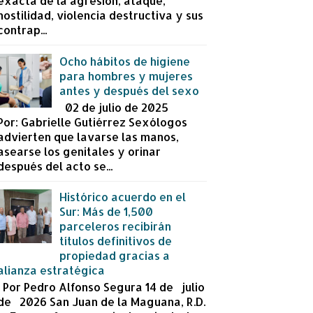
exacta de la agresión, ataque,
hostilidad, violencia destructiva y sus
contrap...
Ocho hábitos de higiene
para hombres y mujeres
antes y después del sexo
02 de julio de 2025
Por: Gabrielle Gutiérrez Sexólogos
advierten que lavarse las manos,
asearse los genitales y orinar
después del acto se...
Histórico acuerdo en el
Sur: Más de 1,500
parceleros recibirán
títulos definitivos de
propiedad gracias a
alianza estratégica
Por Pedro Alfonso Segura 14 de julio
de 2026 San Juan de la Maguana, R.D.