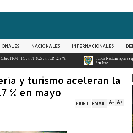
IONALES
NACIONALES
INTERNACIONALES
DE
 %, PLD 12.9 %,
Policía Nacional apresa segundo implicado en robo de R
San Juan
ría y turismo aceleran la
.7 % en mayo
A
A
-
+
PRINT
EMAIL