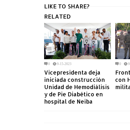
LIKE TO SHARE?
RELATED
0
9-15-2023
0
9
Vicepresidenta deja
Fron
iniciada construcción
con H
Unidad de Hemodiálisis
milit
y de Pie Diabético en
hospital de Neiba