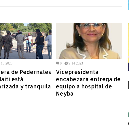
-15-2023
0
9-14-2023
tera de Pedernales
Vicepresidenta
aití está
encabezará entrega de
arizada y tranquila
equipo a hospital de
Neyba