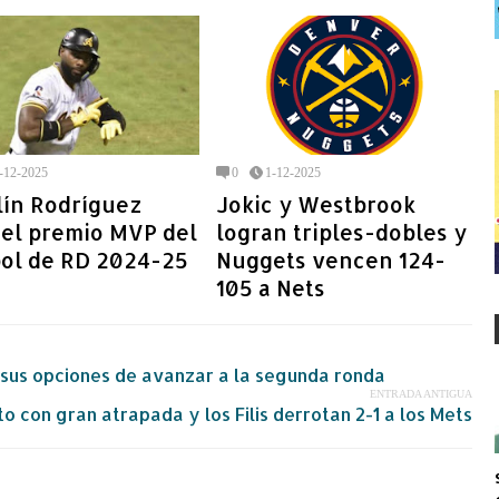
-12-2025
0
1-12-2025
lín Rodríguez
Jokic y Westbrook
 el premio MVP del
logran triples-dobles y
bol de RD 2024-25
Nuggets vencen 124-
105 a Nets
 sus opciones de avanzar a la segunda ronda
ENTRADA ANTIGUA
oto con gran atrapada y los Filis derrotan 2-1 a los Mets