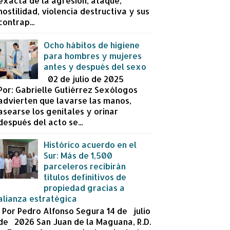
exacta de la agresión, ataque,
hostilidad, violencia destructiva y sus
contrap...
Ocho hábitos de higiene
para hombres y mujeres
antes y después del sexo
02 de julio de 2025
Por: Gabrielle Gutiérrez Sexólogos
advierten que lavarse las manos,
asearse los genitales y orinar
después del acto se...
Histórico acuerdo en el
Sur: Más de 1,500
parceleros recibirán
títulos definitivos de
propiedad gracias a
alianza estratégica
Por Pedro Alfonso Segura 14 de julio
de 2026 San Juan de la Maguana, R.D.