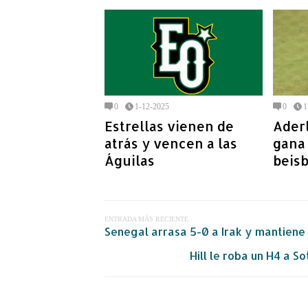
0
1-12-2025
0
1
Estrellas vienen de
Ader
atrás y vencen a las
gana
Águilas
beis
ENTRADA MÁS RECIENTE
Senegal arrasa 5-0 a Irak y mantiene
Hill le roba un H4 a S