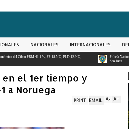
IONALES
NACIONALES
INTERNACIONALES
DE
1 %, FP 18.5 %, PLD 12.9 %,
Policía Nacional apresa segundo implicado 
San Juan
en el 1er tiempo y
-1 a Noruega
A
A
-
+
PRINT
EMAIL