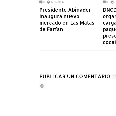
0
1-11-2026
0
1
Presidente Abinader
DNCD
inaugura nuevo
orga
mercado en Las Matas
carg
de Farfan
paqu
pres
coca
PUBLICAR UN COMENTARIO
DE