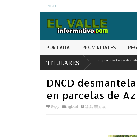
INICIO
PORTADA
PROVINCIALES
REG
sa hombre con orden de detencion por ppresunto trafico de sustancias
Presiden
TITULARES
adas
tenga di
DNCD desmantela 
en parcelas de A
Reply
regional
11:15:00 a. m.