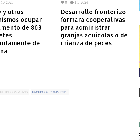
-10-2026
0
1-5-2026
 y otros
Desarrollo fronterizo
nismos ocupan
formara cooperativas
amento de 863
para administrar
etes
granjas acuicolas o de
untamente de
crianza de peces
ina
FAULT COMMENTS
FACEBOOK COMMENTS