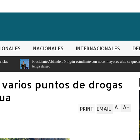
IONALES
NACIONALES
INTERNACIONALES
DE
te Abinader: Ningún estudiante con notas mayores a 95 se quedará sin estudiar porque no
nero
varios puntos de drogas
zua
A
A
-
+
PRINT
EMAIL