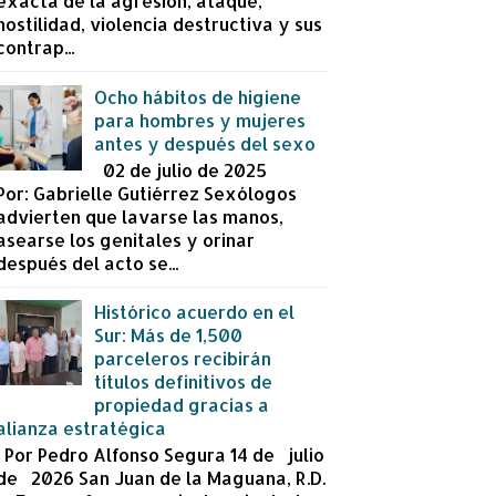
exacta de la agresión, ataque,
hostilidad, violencia destructiva y sus
contrap...
Ocho hábitos de higiene
para hombres y mujeres
antes y después del sexo
02 de julio de 2025
Por: Gabrielle Gutiérrez Sexólogos
advierten que lavarse las manos,
asearse los genitales y orinar
después del acto se...
Histórico acuerdo en el
Sur: Más de 1,500
parceleros recibirán
títulos definitivos de
propiedad gracias a
alianza estratégica
Por Pedro Alfonso Segura 14 de julio
de 2026 San Juan de la Maguana, R.D.