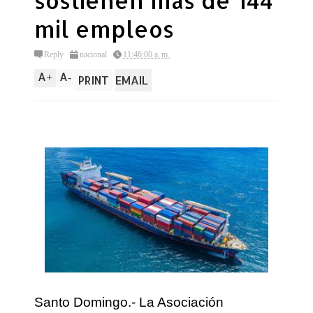
sostienen más de 144
mil empleos
Reply
nacional
11:46:00 a. m.
A
A
+
-
PRINT
EMAIL
Santo Domingo.- La Asociación