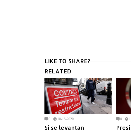
LIKE TO SHARE?
RELATED
0
10-16-2020
0
1
Si se levantan
Presi