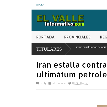
INICIO
PORTADA
PROVINCIALES
REG
 Castillo Pérez
Gobierno inicia construcción de obras en la frontera norte para forta
TITULARES
seguridad
Irán estalla contr
ultimátum petrol
Reply
internacional
10:24:00 a. m.