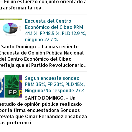
— En un esfuerzo conjunto orientado a
transformar la rea...
Encuesta del Centro
Económico del Cibao PRM
41.1 %, FP 18.5 %, PLD 12.9 %,
ninguno 22.7 %
Santo Domingo. – La más reciente
Encuesta de Opinión Pública Nacional
del Centro Económico del Cibao
refleja que el Partido Revolucionario...
Segun encuesta sondeo
PRM 35%, FP 23%, PLD 15%,
Ninguno/No responde 27%
SANTO DOMINGO. – Un
estudio de opinión pública realizado
por la firma encuestadora Sondeos
revela que Omar Fernández encabeza
las preferenci...