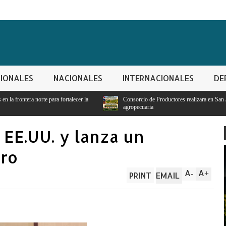
IONALES
NACIONALES
INTERNACIONALES
DE
lecer la
Consorcio de Productores realizara en San Juan de la Maguana encuentro 
agropecuaria
a EE.UU. y lanza un
ero
A
A
-
+
PRINT
EMAIL