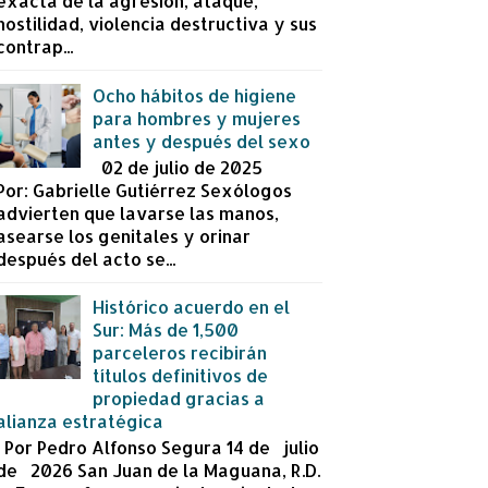
exacta de la agresión, ataque,
hostilidad, violencia destructiva y sus
contrap...
Ocho hábitos de higiene
para hombres y mujeres
antes y después del sexo
02 de julio de 2025
Por: Gabrielle Gutiérrez Sexólogos
advierten que lavarse las manos,
asearse los genitales y orinar
después del acto se...
Histórico acuerdo en el
Sur: Más de 1,500
parceleros recibirán
títulos definitivos de
propiedad gracias a
alianza estratégica
Por Pedro Alfonso Segura 14 de julio
de 2026 San Juan de la Maguana, R.D.