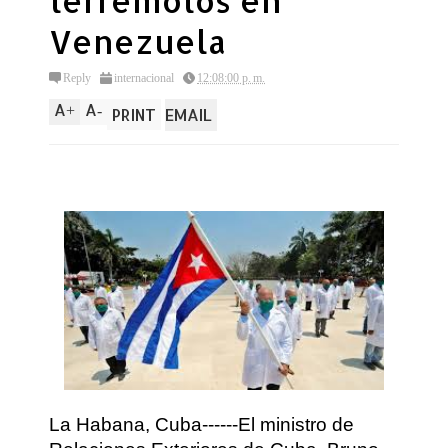
terremotos en
Venezuela
Reply
internacional
12:08:00 p. m.
A
A
+
-
PRINT
EMAIL
La Habana, Cuba------El ministro de