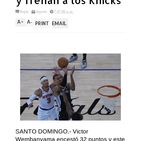
y frenan a los Knicks
Reply
deporte
7:47:00 a. m.
A
A
+
-
PRINT
EMAIL
SANTO DOMINGO.- Victor
Wembanyama encestó 32 puntos y este