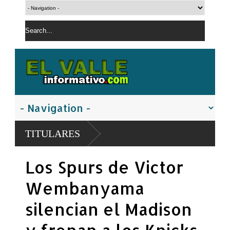
Policía Nacional apresa s
TITULARES
San Juan
El PRM pasa a dirección tr
Los Spurs de Victor
Carolina Mejía
Wembanyama
silencian el Madison