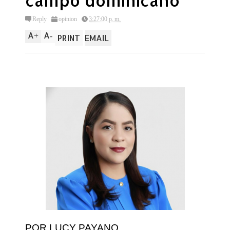
campo dominicano
Reply
opinion
3:27:00 p. m.
A
A
+
-
PRINT
EMAIL
POR LUCY PAYANO