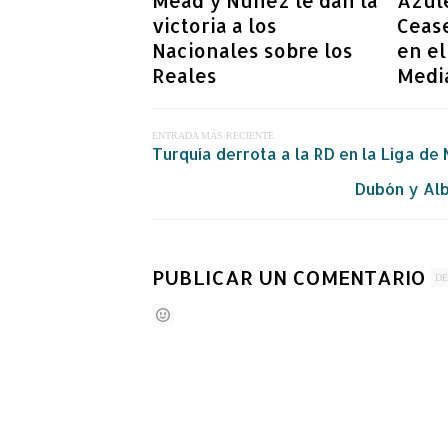
Mead y Nuñez le dan la
Azule
victoria a los
Ceas
Nacionales sobre los
en el
Reales
Medi
ENTRADA MÁS RECIENTE
Turquía derrota a la RD en la Liga de
Dubón y Alb
PUBLICAR UN COMENTARIO
DE