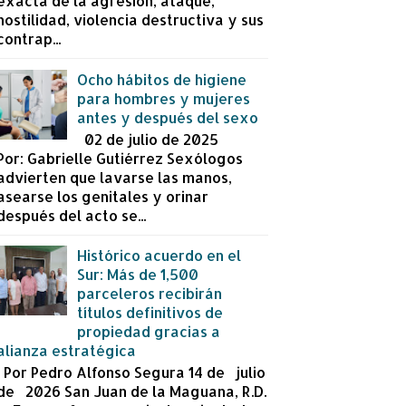
exacta de la agresión, ataque,
hostilidad, violencia destructiva y sus
contrap...
Ocho hábitos de higiene
para hombres y mujeres
antes y después del sexo
02 de julio de 2025
Por: Gabrielle Gutiérrez Sexólogos
advierten que lavarse las manos,
asearse los genitales y orinar
después del acto se...
Histórico acuerdo en el
Sur: Más de 1,500
parceleros recibirán
títulos definitivos de
propiedad gracias a
alianza estratégica
Por Pedro Alfonso Segura 14 de julio
de 2026 San Juan de la Maguana, R.D.