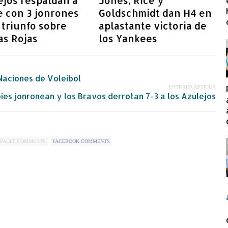
jos respaldan a
Jones, Rice y
e con 3 jonrones
Goldschmidt dan H4 en
 triunfo sobre
aplastante victoria de
as Rojas
los Yankees
 Naciones de Voleibol
ENTRADA ANTIGUA
ies jonronean y los Bravos derrotan 7-3 a los Azulejos
FAULT COMMENTS
FACEBOOK COMMENTS