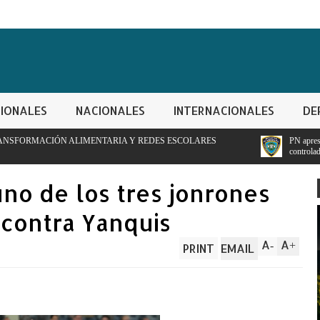
IONALES
NACIONALES
INTERNACIONALES
DE
ARIA Y REDES ESCOLARES
PN apresa hombre con orden de detencion
controladas
no de los tres jonrones
 contra Yanquis
A
A
-
+
PRINT
EMAIL