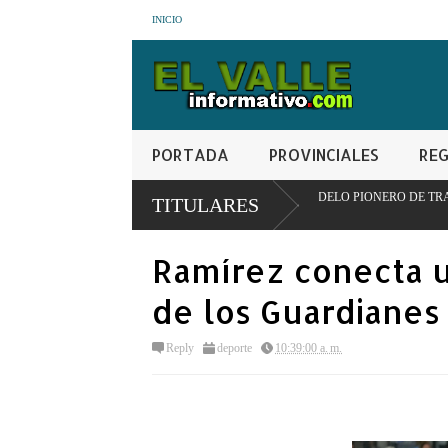
INICIO
PORTADA
PROVINCIALES
REG
SAN JUAN PARA IMPULSAR MODELO PIONERO DE TRANSFORMACIÓN ALIMENT
TITULARES
Ramírez conecta u
de los Guardianes
Reply
deporte
10:39:00 a. m.