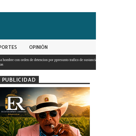
PORTES
OPINIÓN
 por ppresunto trafico de sustancias
Presidente Abinader: Ningún estudiante c
tenga dinero
PUBLICIDAD