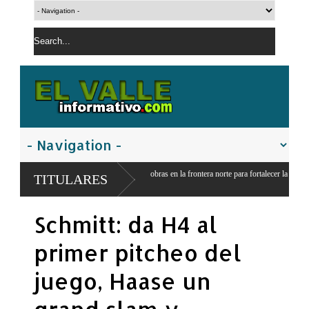
 inicia construcción de obras en la frontera norte para fortalecer la
TITULARES
ad
Schmitt: da H4 al
primer pitcheo del
juego, Haase un