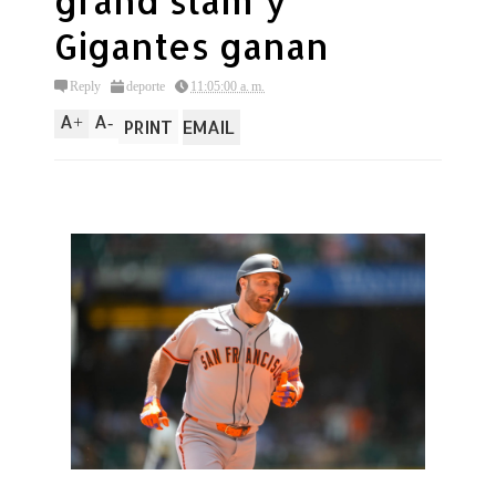
grand slam y
Gigantes ganan
Reply
deporte
11:05:00 a. m.
A
A
+
-
PRINT
EMAIL