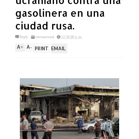
ucraniano contra una
gasolinera en una
ciudad rusa.
Reply
internacional
12:56:00 p. m.
A
A
+
-
PRINT
EMAIL