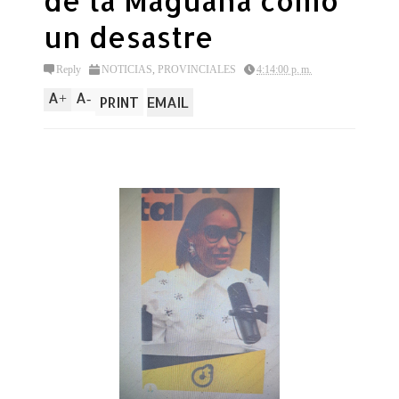
de la Maguana como
un desastre
Reply
NOTICIAS
,
PROVINCIALES
4:14:00 p. m.
A
A
+
-
PRINT
EMAIL