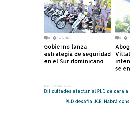
0
1-27-2022
0
1
Gobierno lanza
Abog
estrategia de seguridad
Villa
en el Sur dominicano
inten
se e
ENTRADA ANTIGUA
Dificultades afectan al PLD de cara a
PLD desafía JCE: Habrá cons