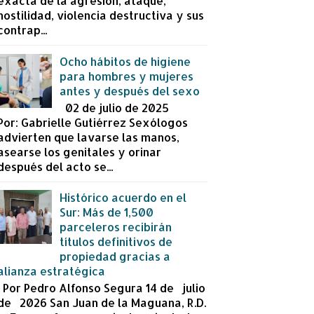
exacta de la agresión, ataque,
hostilidad, violencia destructiva y sus
contrap...
Ocho hábitos de higiene
para hombres y mujeres
antes y después del sexo
02 de julio de 2025
Por: Gabrielle Gutiérrez Sexólogos
advierten que lavarse las manos,
asearse los genitales y orinar
después del acto se...
Histórico acuerdo en el
Sur: Más de 1,500
parceleros recibirán
títulos definitivos de
propiedad gracias a
alianza estratégica
Por Pedro Alfonso Segura 14 de julio
de 2026 San Juan de la Maguana, R.D.