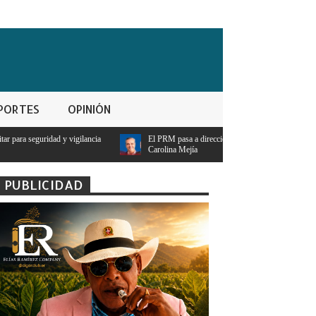
PORTES
OPINIÓN
El PRM pasa a dirección tripartita masculina y deja atrás el liderazgo femenino de
Carolina Mejía
PUBLICIDAD