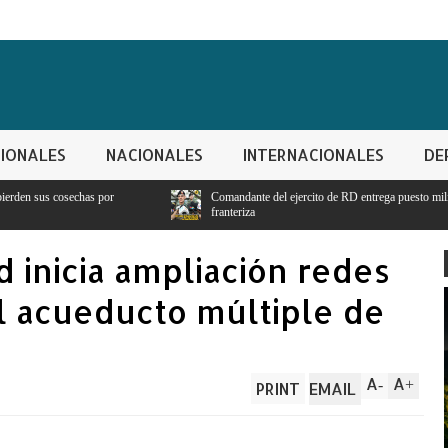
IONALES
NACIONALES
INTERNACIONALES
DE
Comandante del ejercito de RD entrega puesto militar para seguridad y vigilancia
franteriza
 inicia ampliación redes
el acueducto múltiple de
A
A
-
+
PRINT
EMAIL