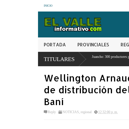
INICIO
PORTADA
PROVINCIALES
REG
e la
Crisis agrícola en Juancho: 300 productores pierden sus cosechas por
TITULARES
escasez de agua
Wellington Arnaud
de distribución d
Baní
Reply
NOTICIAS
,
regional
12:32:00 p. m.