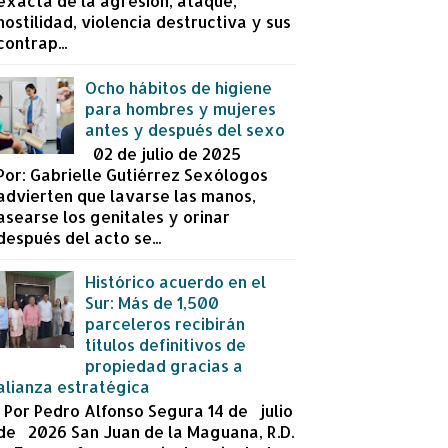
exacta de la agresión, ataque,
hostilidad, violencia destructiva y sus
contrap...
Ocho hábitos de higiene
para hombres y mujeres
antes y después del sexo
02 de julio de 2025
Por: Gabrielle Gutiérrez Sexólogos
advierten que lavarse las manos,
asearse los genitales y orinar
después del acto se...
Histórico acuerdo en el
Sur: Más de 1,500
parceleros recibirán
títulos definitivos de
propiedad gracias a
alianza estratégica
Por Pedro Alfonso Segura 14 de julio
de 2026 San Juan de la Maguana, R.D.