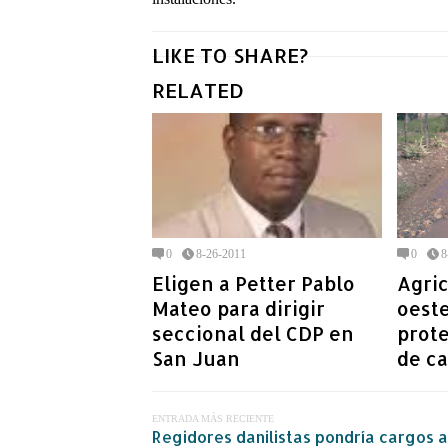
LIKE TO SHARE?
RELATED
0
8-26-2011
0
8
Eligen a Petter Pablo
Agric
Mateo para dirigir
oest
seccional del CDP en
prote
San Juan
de c
ENTRADA MÁS RECIENTE
Regidores danilistas pondría cargos a