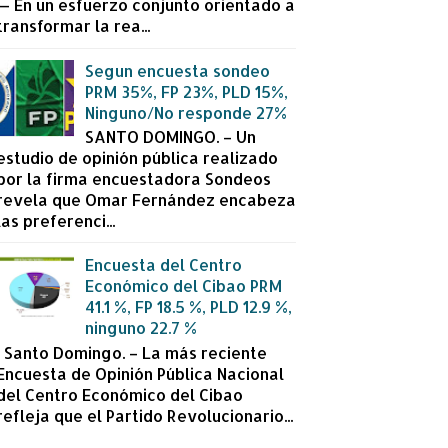
— En un esfuerzo conjunto orientado a
transformar la rea...
Segun encuesta sondeo
PRM 35%, FP 23%, PLD 15%,
Ninguno/No responde 27%
SANTO DOMINGO. – Un
estudio de opinión pública realizado
por la firma encuestadora Sondeos
revela que Omar Fernández encabeza
las preferenci...
Encuesta del Centro
Económico del Cibao PRM
41.1 %, FP 18.5 %, PLD 12.9 %,
ninguno 22.7 %
Santo Domingo. – La más reciente
Encuesta de Opinión Pública Nacional
del Centro Económico del Cibao
refleja que el Partido Revolucionario...