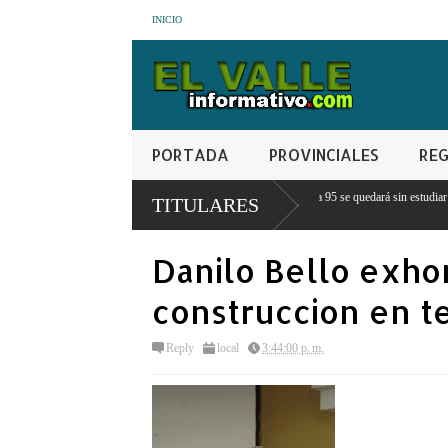
INICIO
PORTADA
PROVINCIALES
REG
ingún estudiante con notas mayores a 95 se quedará sin estudiar porque no
TITULARES
Danilo Bello exho
construccion en te
Reply
local
3:44:00 p. m.