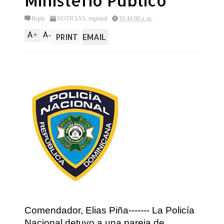
Ministerio Publico
Reply
NOTICIAS
,
regional
10:44:00 a. m.
A
A
+
-
PRINT
EMAIL
Comendador, Elias Piña------- La Policía
Nacional detuvo a una pareja de