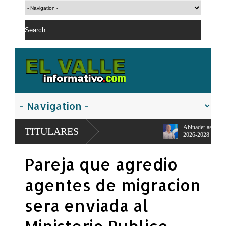
Abinader asumirá presidencia PRM par
TITULARES
2026-2028
PN apresa hombre con orden de detencio
Pareja que agredio
controladas
agentes de migracion
sera enviada al