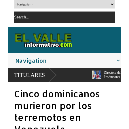
Directora del Centro UASD-San Juan maestra
TITULARES
Productores
Consorcio de Productores realizara en San Ju
Cinco dominicanos
agropecuaria
murieron por los
terremotos en