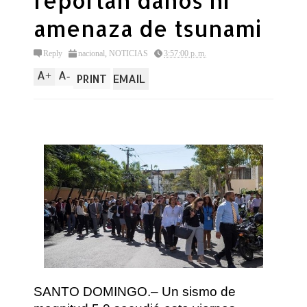
reportan daños ni
amenaza de tsunami
Reply
nacional
,
NOTICIAS
3:57:00 p. m.
A
A
+
-
PRINT
EMAIL
SANTO DOMINGO.– Un sismo de