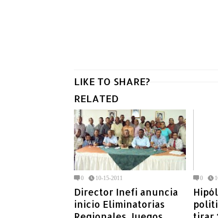
LIKE TO SHARE?
RELATED
0
10-15-2011
0
1
Director Inefi anuncia
Hipól
inicio Eliminatorias
polit
Regionales Juegos
tirar