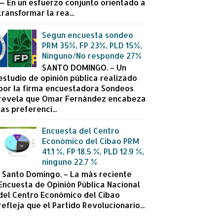
— En un esfuerzo conjunto orientado a
transformar la rea...
Segun encuesta sondeo
PRM 35%, FP 23%, PLD 15%,
Ninguno/No responde 27%
SANTO DOMINGO. – Un
estudio de opinión pública realizado
por la firma encuestadora Sondeos
revela que Omar Fernández encabeza
las preferenci...
Encuesta del Centro
Económico del Cibao PRM
41.1 %, FP 18.5 %, PLD 12.9 %,
ninguno 22.7 %
Santo Domingo. – La más reciente
Encuesta de Opinión Pública Nacional
del Centro Económico del Cibao
refleja que el Partido Revolucionario...