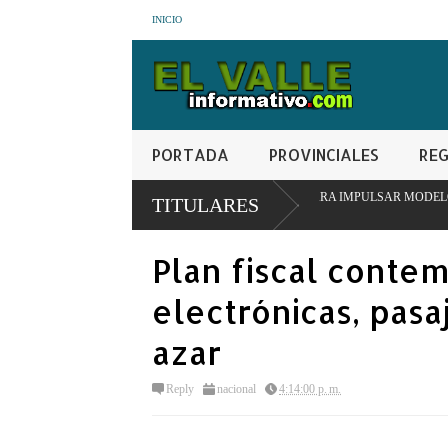
INICIO
PORTADA
PROVINCIALES
REG
RINSTITUCIONAL EN SAN JUAN PARA IMPULSAR MODELO PIONERO DE TRA
TITULARES
Plan fiscal contem
electrónicas, pasa
azar
Reply
nacional
4:14:00 p. m.