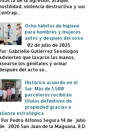
exacta de la agresión, ataque,
hostilidad, violencia destructiva y sus
contrap...
Ocho hábitos de higiene
para hombres y mujeres
antes y después del sexo
02 de julio de 2025
Por: Gabrielle Gutiérrez Sexólogos
advierten que lavarse las manos,
asearse los genitales y orinar
después del acto se...
Histórico acuerdo en el
Sur: Más de 1,500
parceleros recibirán
títulos definitivos de
propiedad gracias a
alianza estratégica
Por Pedro Alfonso Segura 14 de julio
de 2026 San Juan de la Maguana, R.D.