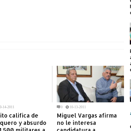
0-14-2011
0
10-13-2011
ito califica de
Miguel Vargas afirma
iquero y absurdo
no le interesa
 1,500 militares a
candidatura a