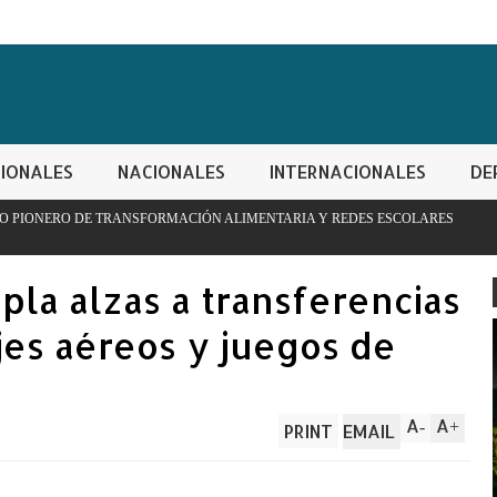
IONALES
NACIONALES
INTERNACIONALES
DE
NSFORMACIÓN ALIMENTARIA Y REDES ESCOLARES
PN apresa h
controladas
pla alzas a transferencias
jes aéreos y juegos de
A
A
-
+
PRINT
EMAIL