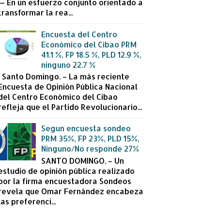
— En un esfuerzo conjunto orientado a
transformar la rea...
Encuesta del Centro
Económico del Cibao PRM
41.1 %, FP 18.5 %, PLD 12.9 %,
ninguno 22.7 %
Santo Domingo. – La más reciente
Encuesta de Opinión Pública Nacional
del Centro Económico del Cibao
refleja que el Partido Revolucionario...
Segun encuesta sondeo
PRM 35%, FP 23%, PLD 15%,
Ninguno/No responde 27%
SANTO DOMINGO. – Un
estudio de opinión pública realizado
por la firma encuestadora Sondeos
revela que Omar Fernández encabeza
las preferenci...