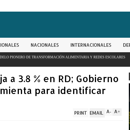
IONALES
NACIONALES
INTERNACIONALES
DE
NSFORMACIÓN ALIMENTARIA Y REDES ESCOLARES
PN apresa h
controladas
aja a 3.8 % en RD; Gobierno
mienta para identificar
A
A
-
+
PRINT
EMAIL