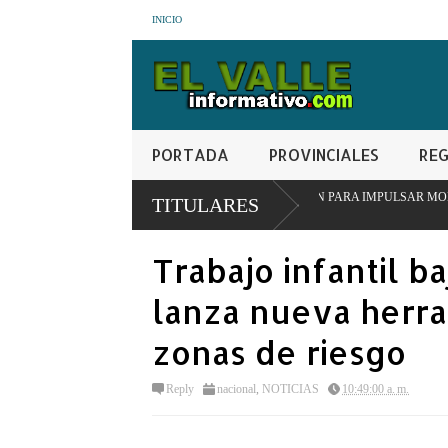
INICIO
PORTADA
PROVINCIALES
REG
RINSTITUCIONAL EN SAN JUAN PARA IMPULSAR MODELO PIONERO DE TRA
TITULARES
Trabajo infantil b
lanza nueva herra
zonas de riesgo
Reply
nacional
,
NOTICIAS
10:49:00 a. m.