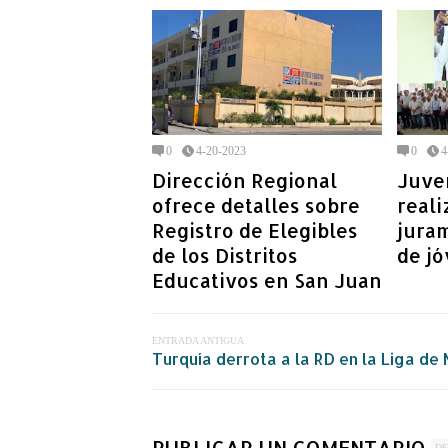
0
4-20-2023
0
4
Dirección Regional
Juve
ofrece detalles sobre
reali
Registro de Elegibles
juram
de los Distritos
de j
Educativos en San Juan
ENTRADA ANTIGUA
Turquía derrota a la RD en la Liga de
PUBLICAR UN COMENTARIO
DE