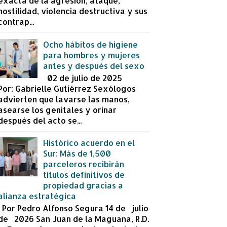
exacta de la agresión, ataque,
hostilidad, violencia destructiva y sus
contrap...
Ocho hábitos de higiene
para hombres y mujeres
antes y después del sexo
02 de julio de 2025
Por: Gabrielle Gutiérrez Sexólogos
advierten que lavarse las manos,
asearse los genitales y orinar
después del acto se...
Histórico acuerdo en el
Sur: Más de 1,500
parceleros recibirán
títulos definitivos de
propiedad gracias a
alianza estratégica
Por Pedro Alfonso Segura 14 de julio
de 2026 San Juan de la Maguana, R.D.