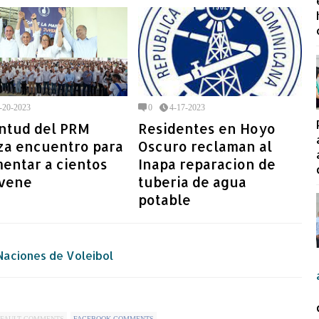
-20-2023
0
4-17-2023
ntud del PRM
Residentes en Hoyo
za encuentro para
Oscuro reclaman al
entar a cientos
Inapa reparacion de
óvene
tuberia de agua
potable
 Naciones de Voleibol
FAULT COMMENTS
FACEBOOK COMMENTS