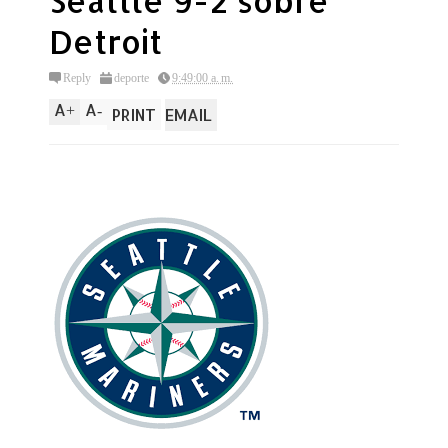
Seattle 9-2 sobre
Detroit
Reply
deporte
9:49:00 a. m.
A
A
+
-
PRINT
EMAIL